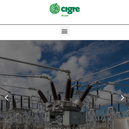
WORKSHOP
Monitoramento de
Equipamentos com
Sistemas de Isolamento
Líquidos e Impregnados
DATA: 20 e 21 de junho de
2023
LOCAL: Belo Horizonte